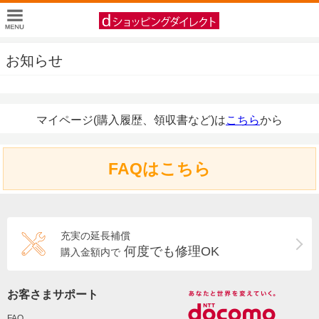
お知らせ
マイページ(購入履歴、領収書など)は
こちら
から
FAQはこちら
充実の延長補償
何度でも修理OK
購入金額内で
お客さまサポート
FAQ