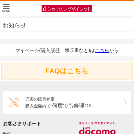
お知らせ
マイページ(購入履歴、領収書など)は
こちら
から
FAQはこちら
充実の延長補償
何度でも修理OK
購入金額内で
お客さまサポート
FAQ