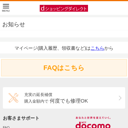
お知らせ
マイページ(購入履歴、領収書など)は
こちら
から
FAQはこちら
充実の延長補償
何度でも修理OK
購入金額内で
お客さまサポート
FAQ