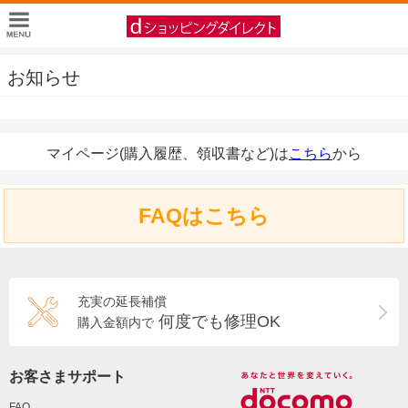
お知らせ
マイページ(購入履歴、領収書など)は
こちら
から
FAQはこちら
充実の延長補償
何度でも修理OK
購入金額内で
お客さまサポート
FAQ