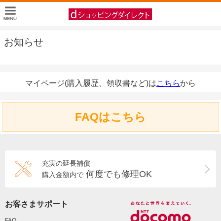
お知らせ
マイページ(購入履歴、領収書など)は
こちら
から
FAQはこちら
充実の延長補償
何度でも修理OK
購入金額内で
お客さまサポート
FAQ