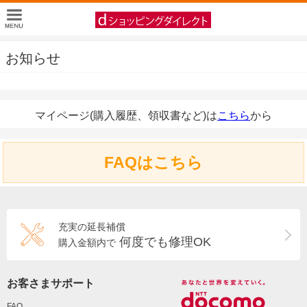
お知らせ
マイページ(購入履歴、領収書など)は
こちら
から
FAQはこちら
充実の延長補償
何度でも修理OK
購入金額内で
お客さまサポート
FAQ