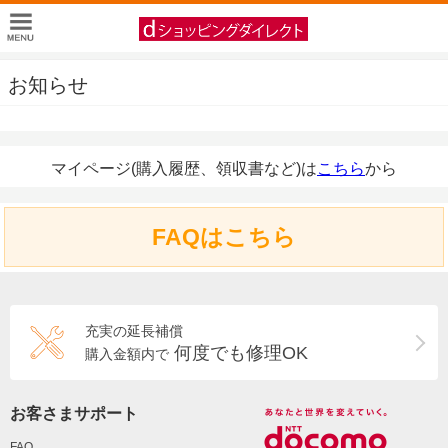
お知らせ
マイページ(購入履歴、領収書など)は
こちら
から
FAQはこちら
充実の延長補償
何度でも修理OK
購入金額内で
お客さまサポート
FAQ