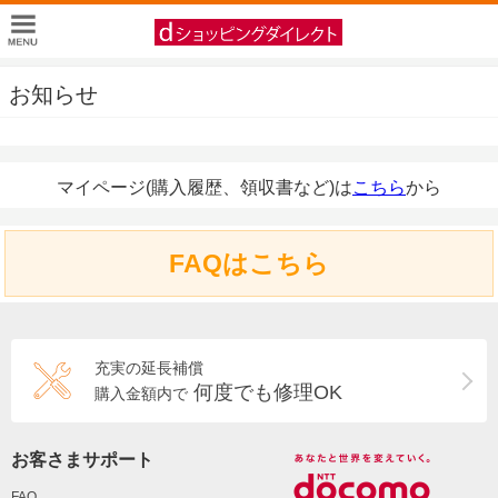
お知らせ
マイページ(購入履歴、領収書など)は
こちら
から
FAQはこちら
充実の延長補償
何度でも修理OK
購入金額内で
お客さまサポート
FAQ