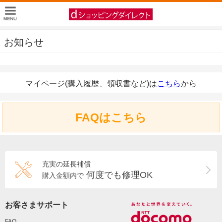
お知らせ
マイページ(購入履歴、領収書など)は
こちら
から
FAQはこちら
充実の延長補償
何度でも修理OK
購入金額内で
お客さまサポート
FAQ