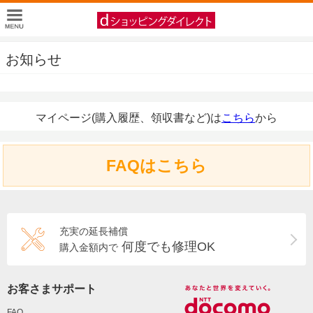
お知らせ
マイページ(購入履歴、領収書など)は
こちら
から
FAQはこちら
充実の延長補償
何度でも修理OK
購入金額内で
お客さまサポート
FAQ