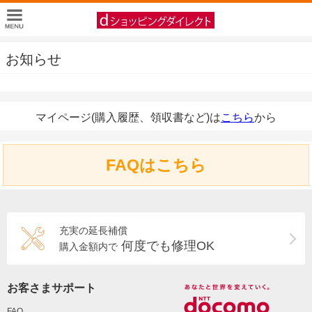
お知らせ
マイページ(購入履歴、領収書など)は
こちら
から
FAQはこちら
充実の延長補償
何度でも修理OK
購入金額内で
お客さまサポート
FAQ