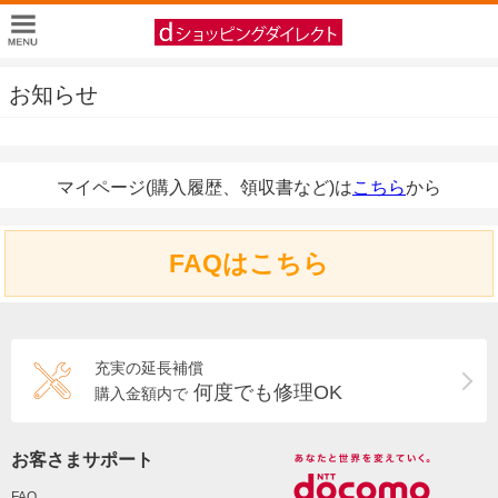
お知らせ
マイページ(購入履歴、領収書など)は
こちら
から
FAQはこちら
充実の延長補償
何度でも修理OK
購入金額内で
お客さまサポート
FAQ