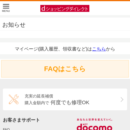
お知らせ
マイページ(購入履歴、領収書など)は
こちら
から
FAQはこちら
充実の延長補償
何度でも修理OK
購入金額内で
お客さまサポート
FAQ