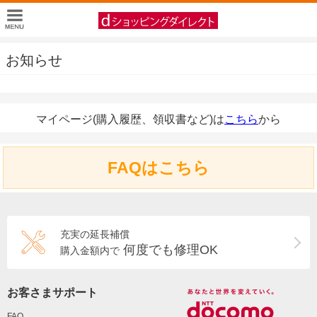
お知らせ
マイページ(購入履歴、領収書など)は
こちら
から
FAQはこちら
充実の延長補償
何度でも修理OK
購入金額内で
お客さまサポート
FAQ