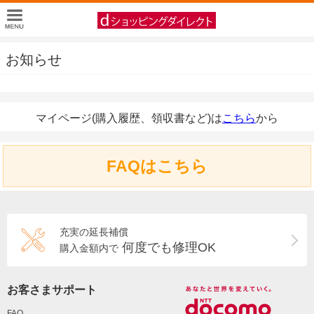
お知らせ
マイページ(購入履歴、領収書など)は
こちら
から
FAQはこちら
充実の延長補償
何度でも修理OK
購入金額内で
お客さまサポート
FAQ