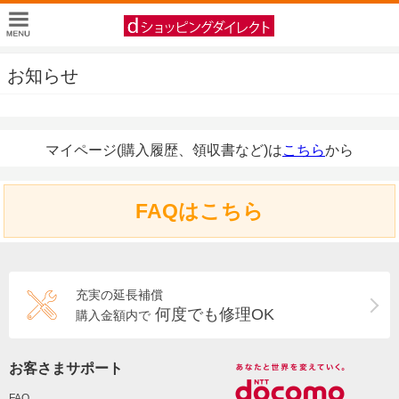
お知らせ
マイページ(購入履歴、領収書など)は
こちら
から
FAQはこちら
充実の延長補償
何度でも修理OK
購入金額内で
お客さまサポート
FAQ