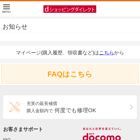
お知らせ
マイページ(購入履歴、領収書など)は
こちら
から
FAQはこちら
充実の延長補償
何度でも修理OK
購入金額内で
お客さまサポート
FAQ