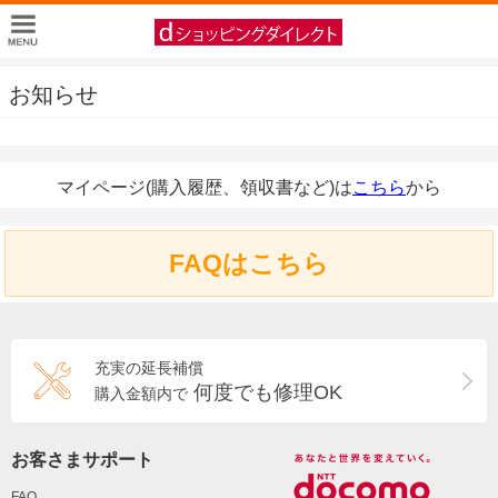
お知らせ
マイページ(購入履歴、領収書など)は
こちら
から
FAQはこちら
充実の延長補償
何度でも修理OK
購入金額内で
お客さまサポート
FAQ