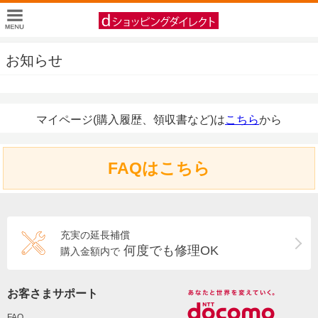
お知らせ
マイページ(購入履歴、領収書など)は
こちら
から
FAQはこちら
充実の延長補償
何度でも修理OK
購入金額内で
お客さまサポート
FAQ