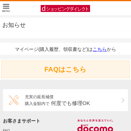
お知らせ
マイページ(購入履歴、領収書など)は
こちら
から
FAQはこちら
充実の延長補償
何度でも修理OK
購入金額内で
お客さまサポート
FAQ