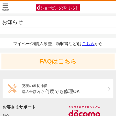
お知らせ
マイページ(購入履歴、領収書など)は
こちら
から
FAQはこちら
充実の延長補償
何度でも修理OK
購入金額内で
お客さまサポート
FAQ