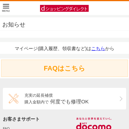
お知らせ
マイページ(購入履歴、領収書など)は
こちら
から
FAQはこちら
充実の延長補償
何度でも修理OK
購入金額内で
お客さまサポート
FAQ