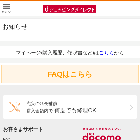
お知らせ
マイページ(購入履歴、領収書など)は
こちら
から
FAQはこちら
充実の延長補償
何度でも修理OK
購入金額内で
お客さまサポート
FAQ