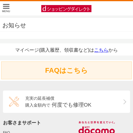
お知らせ
マイページ(購入履歴、領収書など)は
こちら
から
FAQはこちら
充実の延長補償
何度でも修理OK
購入金額内で
お客さまサポート
FAQ