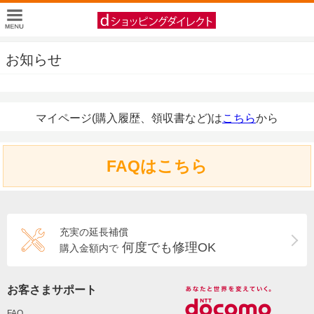
お知らせ
マイページ(購入履歴、領収書など)は
こちら
から
FAQはこちら
充実の延長補償
何度でも修理OK
購入金額内で
お客さまサポート
FAQ