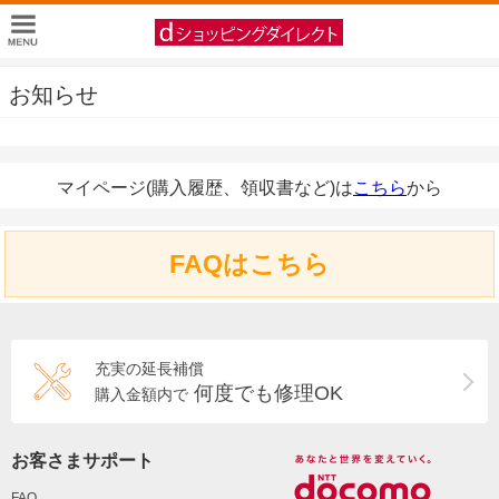
お知らせ
マイページ(購入履歴、領収書など)は
こちら
から
FAQはこちら
充実の延長補償
何度でも修理OK
購入金額内で
お客さまサポート
FAQ