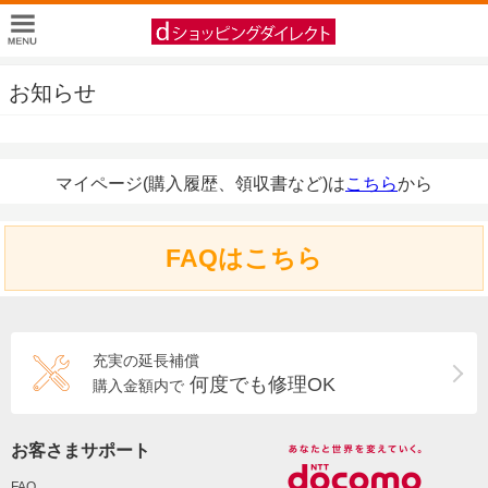
お知らせ
マイページ(購入履歴、領収書など)は
こちら
から
FAQはこちら
充実の延長補償
何度でも修理OK
購入金額内で
お客さまサポート
FAQ