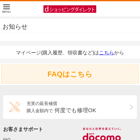
お知らせ
マイページ(購入履歴、領収書など)は
こちら
から
FAQはこちら
充実の延長補償
何度でも修理OK
購入金額内で
お客さまサポート
FAQ