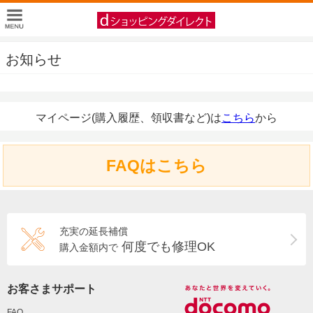
お知らせ
マイページ(購入履歴、領収書など)は
こちら
から
FAQはこちら
充実の延長補償
何度でも修理OK
購入金額内で
お客さまサポート
FAQ