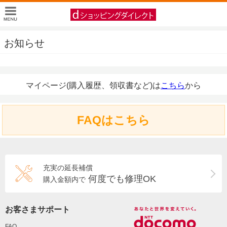
お知らせ
マイページ(購入履歴、領収書など)は
こちら
から
FAQはこちら
充実の延長補償
何度でも修理OK
購入金額内で
お客さまサポート
FAQ