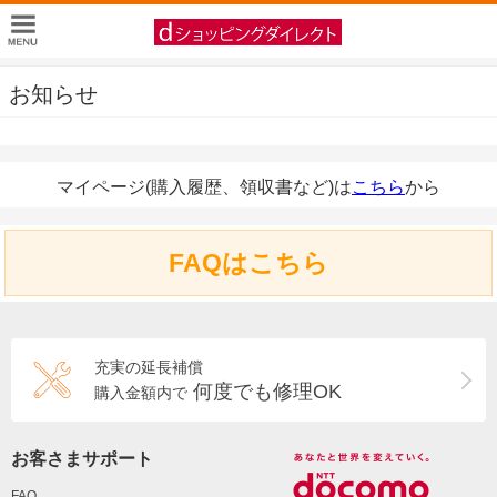
お知らせ
マイページ(購入履歴、領収書など)は
こちら
から
FAQはこちら
充実の延長補償
何度でも修理OK
購入金額内で
お客さまサポート
FAQ