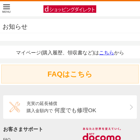
お知らせ
マイページ(購入履歴、領収書など)は
こちら
から
FAQはこちら
充実の延長補償
何度でも修理OK
購入金額内で
お客さまサポート
FAQ