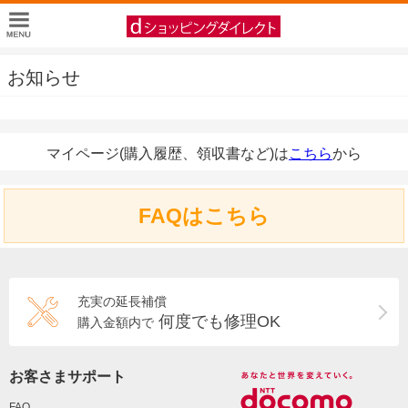
お知らせ
マイページ(購入履歴、領収書など)は
こちら
から
FAQはこちら
充実の延長補償
何度でも修理OK
購入金額内で
お客さまサポート
FAQ