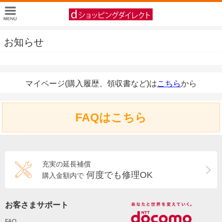
お知らせ
マイページ(購入履歴、領収書など)は
こちら
から
FAQはこちら
充実の延長補償
何度でも修理OK
購入金額内で
お客さまサポート
FAQ