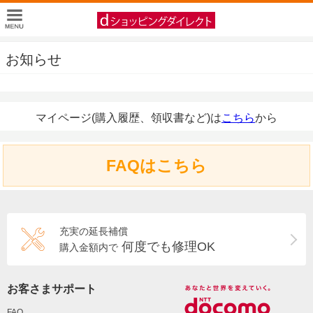
お知らせ
マイページ(購入履歴、領収書など)は
こちら
から
FAQはこちら
充実の延長補償
何度でも修理OK
購入金額内で
お客さまサポート
FAQ