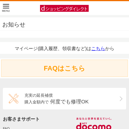
お知らせ
マイページ(購入履歴、領収書など)は
こちら
から
FAQはこちら
充実の延長補償
何度でも修理OK
購入金額内で
お客さまサポート
FAQ