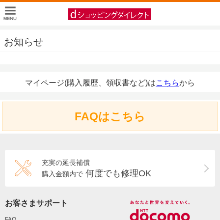
お知らせ
マイページ(購入履歴、領収書など)は
こちら
から
FAQはこちら
充実の延長補償
何度でも修理OK
購入金額内で
お客さまサポート
FAQ