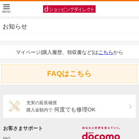
お知らせ
マイページ(購入履歴、領収書など)は
こちら
から
FAQはこちら
充実の延長補償
何度でも修理OK
購入金額内で
お客さまサポート
FAQ