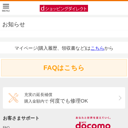
お知らせ
マイページ(購入履歴、領収書など)は
こちら
から
FAQはこちら
充実の延長補償
何度でも修理OK
購入金額内で
お客さまサポート
FAQ