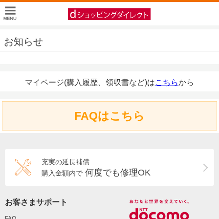
お知らせ
マイページ(購入履歴、領収書など)は
こちら
から
FAQはこちら
充実の延長補償
何度でも修理OK
購入金額内で
お客さまサポート
FAQ