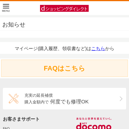
お知らせ
マイページ(購入履歴、領収書など)は
こちら
から
FAQはこちら
充実の延長補償
何度でも修理OK
購入金額内で
お客さまサポート
FAQ