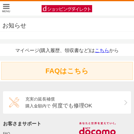
お知らせ
マイページ(購入履歴、領収書など)は
こちら
から
FAQはこちら
充実の延長補償
何度でも修理OK
購入金額内で
お客さまサポート
FAQ