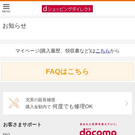
お知らせ
マイページ(購入履歴、領収書など)は
こちら
から
FAQはこちら
充実の延長補償
何度でも修理OK
購入金額内で
お客さまサポート
FAQ