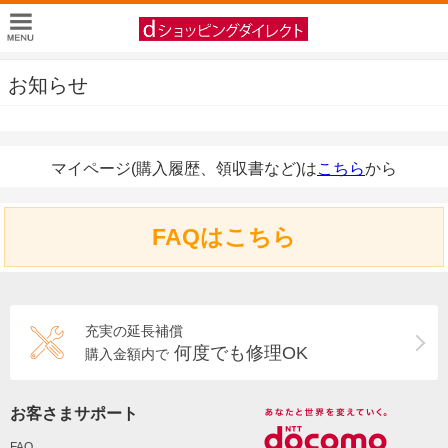
お知らせ
マイページ(購入履歴、領収書など)は
こちら
から
FAQはこちら
充実の延長補償
何度でも修理OK
購入金額内で
お客さまサポート
FAQ