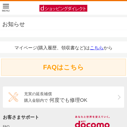
お知らせ
マイページ(購入履歴、領収書など)は
こちら
から
FAQはこちら
充実の延長補償
何度でも修理OK
購入金額内で
お客さまサポート
FAQ