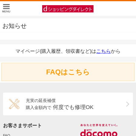
お知らせ
マイページ(購入履歴、領収書など)は
こちら
から
FAQはこちら
充実の延長補償
何度でも修理OK
購入金額内で
お客さまサポート
FAQ