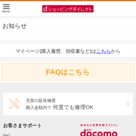
お知らせ
マイページ(購入履歴、領収書など)は
こちら
から
FAQはこちら
充実の延長補償
何度でも修理OK
購入金額内で
お客さまサポート
FAQ