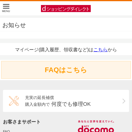
お知らせ
マイページ(購入履歴、領収書など)は
こちら
から
FAQはこちら
充実の延長補償
何度でも修理OK
購入金額内で
お客さまサポート
FAQ