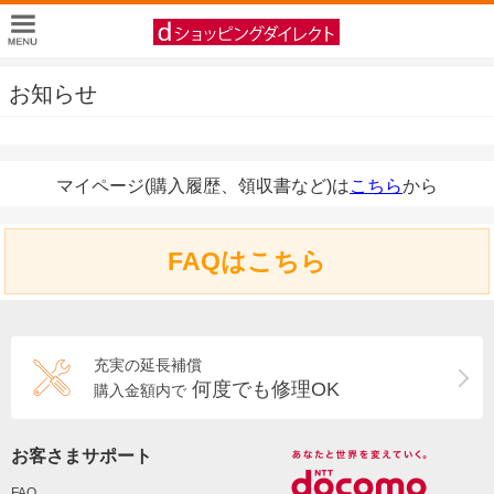
お知らせ
マイページ(購入履歴、領収書など)は
こちら
から
FAQはこちら
充実の延長補償
何度でも修理OK
購入金額内で
お客さまサポート
FAQ