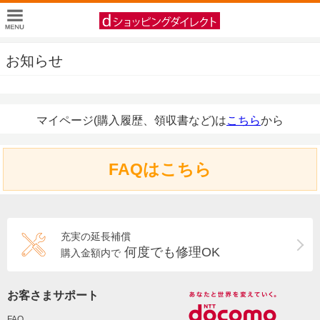
お知らせ
マイページ(購入履歴、領収書など)は
こちら
から
FAQはこちら
充実の延長補償
何度でも修理OK
購入金額内で
お客さまサポート
FAQ